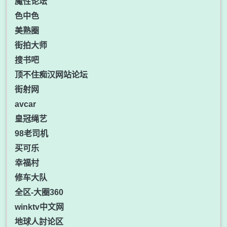
魔性论坛
色中色
美熟圈
街拍大师
搜书吧
顶不住痴汉网站论坛
街射网
avcar
皇冠绳艺
98老司机
买可乐
幸福村
修车大队
全区-大圈360
winktv中文网
地球人討论区